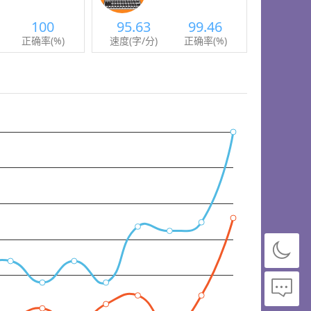
100
95.63
99.46
正确率(%)
速度(字/分)
正确率(%)