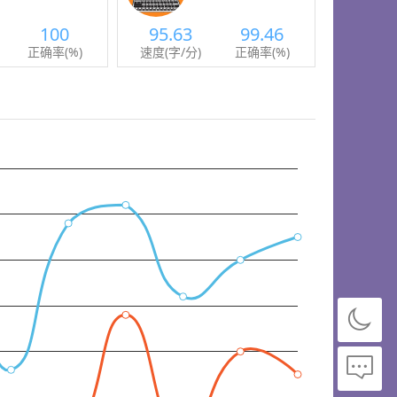
100
95.63
99.46
正确率(%)
速度(字/分)
正确率(%)