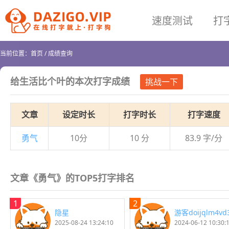
速度测试
打
当前位置：
首页
/
成绩查询
给生活比个叶
的本次打字成绩
挑战一下
文章
设定时长
打字时长
打字速度
勇气
10分
10 分
83.9 字/分
文章《勇气》的TOP5打字排名
1
2
隐星
游客doijqlm4vd
2025-08-24 13:24:10
2024-06-12 10:30: