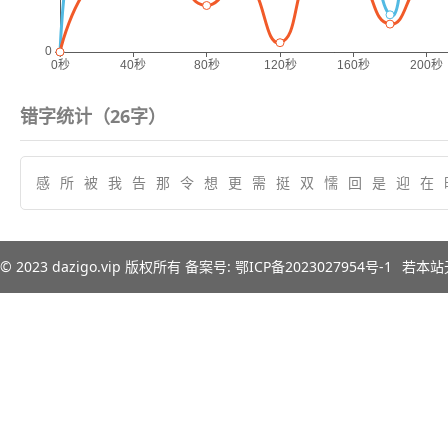
错字统计（
26
字）
感
所
被
我
告
那
令
想
更
需
挺
双
懦
回
是
迎
在
© 2023
dazigo.vip
版权所有 备案号:
鄂ICP备2023027954号-1
若本站