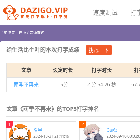
速度测试
打
当前位置：
首页
/
成绩查询
给生活比个叶
的本次打字成绩
挑战一下
文章
设定时长
打字时长
打
雨季不再来
15分
2 分 54.26 秒
67.
文章《雨季不再来》的TOP5打字排名
1
2
隐星
Cai蔡
2024-10-31 21:44:19
2024-09-10 00:03: