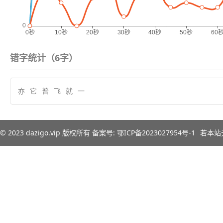
错字统计（
6
字）
亦
它
普
飞
就
一
© 2023
dazigo.vip
版权所有 备案号:
鄂ICP备2023027954号-1
若本站