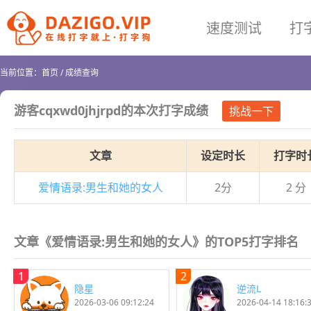
速度测试
打
当前位置：
首页
/
成绩查询
游客cqxwd0jhjrpd
的本次打字成绩
挑战一下
文章
设定时长
打字时
爱情语录:男生和她的女人
2分
2 分
文章《爱情语录:男生和她的女人》的TOP5打字排名
1
2
隐星
逆流L
2026-03-06 09:12:24
2026-04-14 18:16: