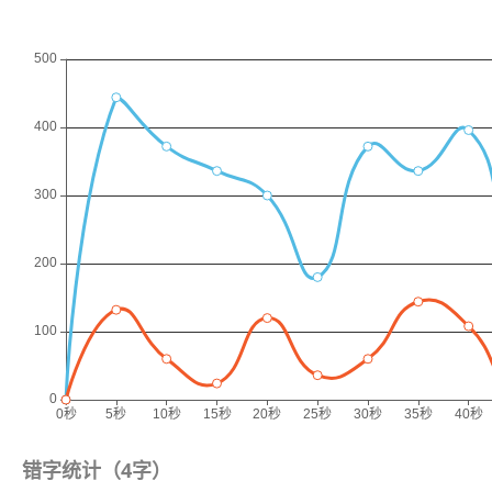
错字统计（
4
字）