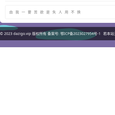
由
我
一
要
苦
欲
是
失
人
用
不
换
© 2023
dazigo.vip
版权所有 备案号:
鄂ICP备2023027954号-1
若本站