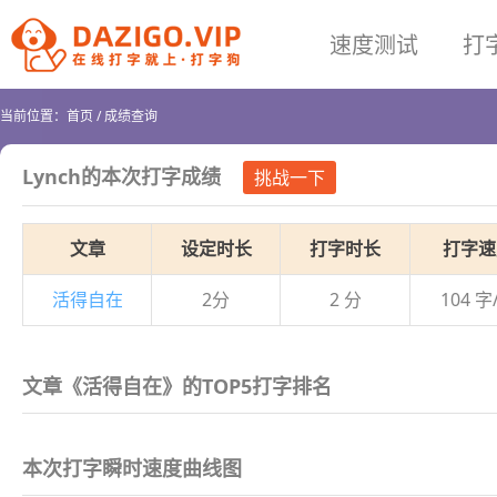
速度测试
打
当前位置：
首页
/
成绩查询
Lynch
的本次打字成绩
挑战一下
文章
设定时长
打字时长
打字速
活得自在
2分
2 分
104 字
文章《活得自在》的TOP5打字排名
本次打字瞬时速度曲线图