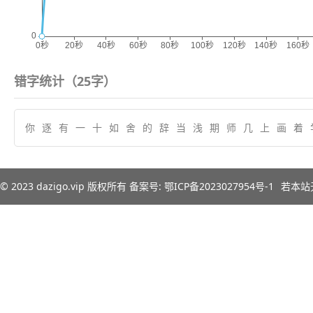
错字统计（
25
字）
你
逐
有
一
十
如
舍
的
辞
当
浅
期
师
几
上
画
着
© 2023
dazigo.vip
版权所有 备案号:
鄂ICP备2023027954号-1
若本站