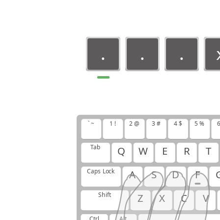
.
.
.
.
.
.
` ~
1 !
2 @
3 #
4 $
5 %
6
Tab
Q
W
E
R
T
Caps Lock
A
S
D
F
Shift
Z
X
C
V
Ctrl
Alt