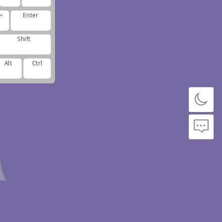
Enter
"
Shift
Alt
Ctrl