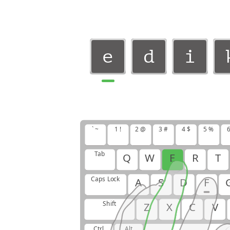
e
d
i
e
d
i
i
k
e
` ~
1 !
2 @
3 #
4 $
5 %
6
i
k
e
Tab
Q
W
E
R
T
Caps Lock
A
S
D
F
Shift
Z
X
C
V
Ctrl
Alt