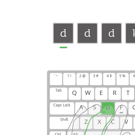
d
d
d
d
d
d
d
d
k
` ~
1 !
2 @
3 #
4 $
5 %
6
d
d
k
Tab
Q
W
E
R
T
Caps Lock
A
S
D
F
Shift
Z
X
C
V
Ctrl
Alt