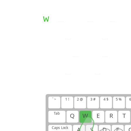
w
s
w
w
s
w
s
w
w
o
o
l
w
s
w
s
o
l
o
s
w
o
l
s
w
s
l
o
l
w
w
s
o
o
l
w
w
o
o
` ~
1 !
2 @
3 #
4 $
5 %
6
Tab
Q
W
E
R
T
Caps Lock
A
S
D
F