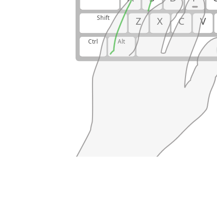
Shift
Z
X
C
V
Ctrl
Alt