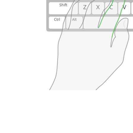
Shift
Z
X
C
V
Ctrl
Alt