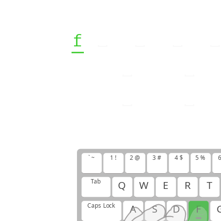
f
f
j
j
d
d
k
k
j
f
d
k
d
f
j
k
j
j
d
d
k
k
d
d
f
f
j
j
` ~
1 !
2 @
3 #
4 $
5 %
6
Tab
Q
W
E
R
T
Caps Lock
A
S
D
F