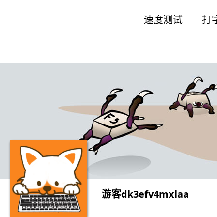
速度测试
打
当前位置：
首页
/
个人主页
游客dk3efv4mxlaa