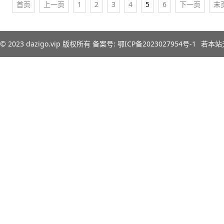
首页
上一页
1
2
3
4
5
6
下一页
末
© 2023
dazigo.vip
版权所有 备案号:
鄂ICP备2023027954号-1
若本站