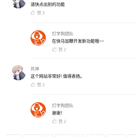
请快点出别的功能
赞
3
打字狗团队
在快马加鞭开发新功能哦~~
赞
2
死神
这个网站非常好! 值得表扬。
赞
2
打字狗团队
谢谢！
赞
2