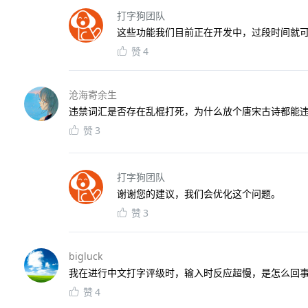
打字狗团队
这些功能我们目前正在开发中，过段时间就
赞
4
沧海寄余生
违禁词汇是否存在乱棍打死，为什么放个唐宋古诗都能
赞
3
打字狗团队
谢谢您的建议，我们会优化这个问题。
赞
3
bigluck
我在进行中文打字评级时，输入时反应超慢，是怎么回
赞
4