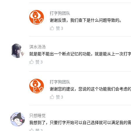
打字狗团队
谢谢反馈，我们查下是什么问题导致的。
赞
3
淇水汤汤
就是能不能出一个断点记忆的功能，就是能从上一次打字
赞
3
打字狗团队
谢谢您的建议，您说的这个功能我们会考虑的
赞
3
只想睡觉
我想到了，只要打字开始可以自己选择就可以满足我的
赞
2