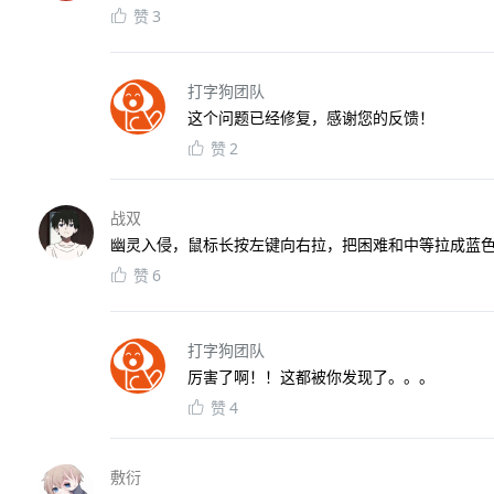
赞
3
打字狗团队
这个问题已经修复，感谢您的反馈！
赞
2
战双
幽灵入侵，鼠标长按左键向右拉，把困难和中等拉成蓝
赞
6
打字狗团队
厉害了啊！！这都被你发现了。。。
赞
4
敷衍