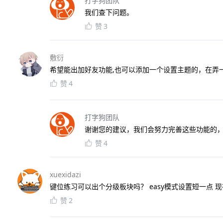
打字狗团队
我们查下问题。
赞
3
敷衍
希望能出加好友功能,也可以添加一个设置主题的，在弄
赞
4
打字狗团队
谢谢您的建议，我们会努力完善这些功能的
赞
4
xuexidazi
键位练习可以出个分级板块吗？ easy模式设置短一点
赞
2