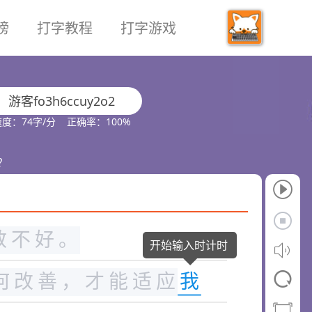
榜
打字教程
打字游戏
学
生
上
课
，
可
是
一
年
积
的
竞
争
力
。
游客fo3h6ccuy2o2
是
看
似
成
功
的
方
法
，
速度：74字/分 正确率：100%
？
是
我
们
这
边
家
长
的
层
教
不
好
。
开始输入时计时
何
改
善
，
才
能
适
应
我