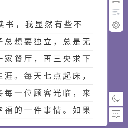
读
书
，
我
显
然
有
些
不
子
总
想
要
独
立
，
总
是
无
一
家
餐
厅
，
再
三
央
求
下
生
涯
。
每
天
七
点
起
床
，
接
每
一
位
顾
客
光
临
，
来
幸
福
的
一
件
事
情
。
如
果
，
爸
爸
嘲
笑
我
，
说
我
肯