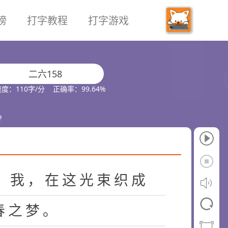
榜
打字教程
打字游戏
二六158
度：110字/分 正确率：99.64%
？
，
我
，
在
这
光
束
织
成
春
之
梦
。