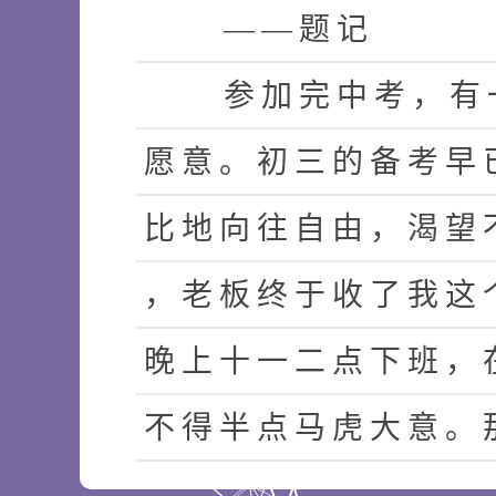
—
—
题
记
参
加
完
中
考
，
有
愿
意
。
初
三
的
备
考
早
比
地
向
往
自
由
，
渴
望
，
老
板
终
于
收
了
我
这
晚
上
十
一
二
点
下
班
，
不
得
半
点
马
虎
大
意
。
可
以
，
我
宁
愿
永
远
读