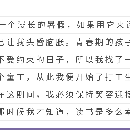
一
个
漫
长
的
暑
假
，
如
果
用
它
来
已
让
我
头
昏
脑
胀
。
青
春
期
的
孩
不
受
约
束
的
日
子
，
所
以
我
找
了
个
童
工
，
从
此
我
便
开
始
了
打
工
在
这
期
间
，
我
必
须
保
持
笑
容
迎
那
时
候
我
才
知
道
，
读
书
是
多
么
下
去
。
妈
妈
一
个
劲
地
喊
我
回
家