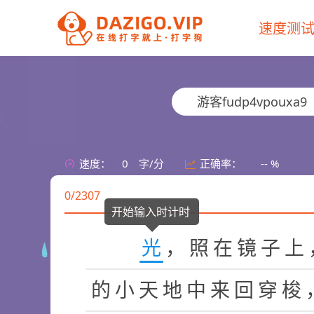
速度测
游客fudp4vpouxa9
速度：
0
字/分
正确率：
-- %
0/2307
开始输入时计时
光
，
照
在
镜
子
上
的
小
天
地
中
来
回
穿
梭