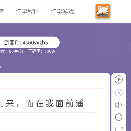
榜
打字教程
打字游戏
游客fo04s60vxzb5
速度：85字/分 正确率：100%
？
而
来
，
而
在
我
面
前
遥