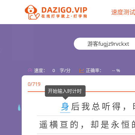
速度测
游客fugjz9rvckxt
速度：
0
字/分
正确率：
-- %
0/719
开始输入时计时
身
后
我
总
听
得
，
遥
横
亘
的
，
却
是
永
恒