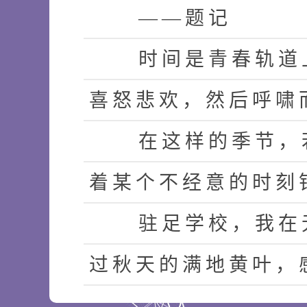
—
—
题
记
时
间
是
青
春
轨
道
喜
怒
悲
欢
，
然
后
呼
啸
在
这
样
的
季
节
，
着
某
个
不
经
意
的
时
刻
驻
足
学
校
，
我
在
过
秋
天
的
满
地
黄
叶
，
，
惘
然
于
知
之
无
涯
的