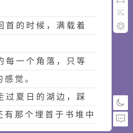
回
首
的
时
候
，
满
载
着
的
每
一
个
角
落
，
只
等
的
感
觉
。
走
过
夏
日
的
湖
边
，
踩
还
有
那
个
埋
首
于
书
堆
中