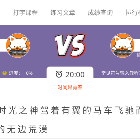
试
打字课程
练习文章
成绩查询
排行
20:00
进度：
0%
常见符号输入教程
时间是青春
时
光
之
神
驾
着
有
翼
的
马
车
飞
驰
的
无
边
荒
漠