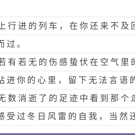
上
行
进
的
列
车
，
在
你
还
来
不
及
而
过
。
若
有
若
无
的
伤
感
蛰
伏
在
空
气
里
钻
进
你
的
心
里
，
留
下
无
法
言
语
无
数
消
逝
了
的
足
迹
中
看
到
那
个
感
受
过
冬
日
风
雷
的
自
我
，
当
然
自
我
。