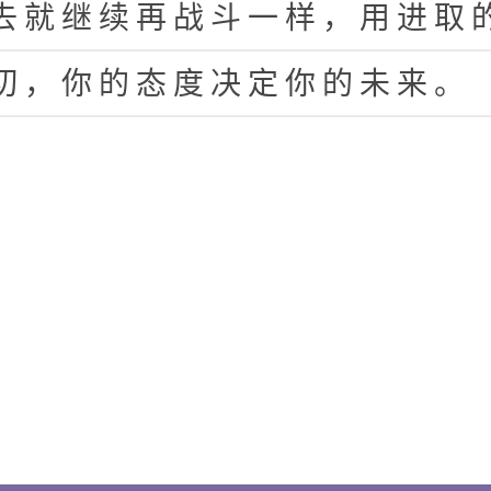
去
就
继
续
再
战
斗
一
样
，
用
进
取
切
，
你
的
态
度
决
定
你
的
未
来
。