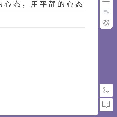
的
心
态
，
用
平
静
的
心
态