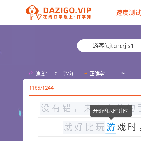
速度测
的
生
活
。
看
不
到
前
面
助
，
这
就
是
人
所
应
对
游客fujtcncrjls1
是
黎
明
前
最
黑
暗
的
时
在
困
难
面
前
或
许
就
是
速度：
0
字/分
正确率：
-- %
1165/1244
对
你
前
面
的
问
题
，
态
没
有
错
，
未
来
完
美
的
开始输入时计时
就
好
比
玩
游
戏
时