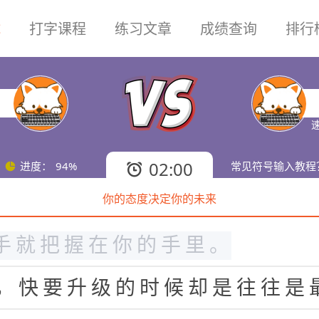
试
打字课程
练习文章
成绩查询
排行
的
的
路
在
那
里
！
有
时
候
自
我
都
的
选
择
，
你
必
须
鼓
起
勇
气
走
下
候
，
你
选
择
什
么
样
的
生
活
就
具
速
机
遇
最
容
易
出
先
的
时
候
，
就
看
02:00
进度：
94%
常见符号输入教程
你的态度决定你的未来
度
决
定
一
切
，
自
我
决
定
自
我
的
手
就
把
握
在
你
的
手
里
。
，
快
要
升
级
的
时
候
却
是
往
往
是