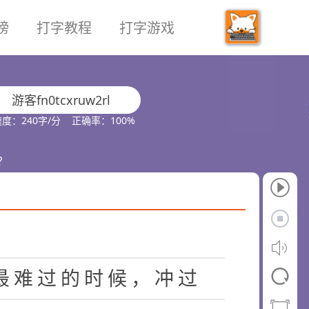
榜
打字教程
打字游戏
对
生
活
感
到
了
恐
惧
和
无
去
，
也
许
你
此
刻
应
对
就
游客fn0tcxruw2rl
有
什
么
样
的
生
活
方
式
，
度：240字/分 正确率：100%
你
用
什
么
样
的
态
度
去
应
？
人
生
和
未
来
，
相
信
自
我
最
难
过
的
时
候
，
冲
过