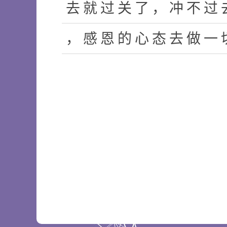
去
就
过
关
了
，
冲
不
过
，
感
恩
的
心
态
去
做
一