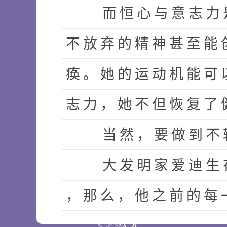
而
恒
心
与
意
志
力
不
放
弃
的
精
神
甚
至
能
痪
。
她
的
运
动
机
能
可
志
力
，
她
不
但
恢
复
了
当
然
，
要
做
到
不
大
发
明
家
爱
迪
生
，
那
么
，
他
之
前
的
每
案
：
"
我
至
少
发
现
了
1