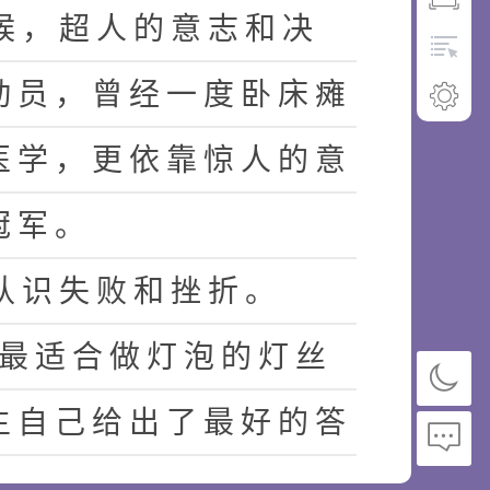
候
，
超
人
的
意
志
和
决
动
员
，
曾
经
一
度
卧
床
瘫
医
学
，
更
依
靠
惊
人
的
意
冠
军
。
认
识
失
败
和
挫
折
。
最
适
合
做
灯
泡
的
灯
丝
生
自
己
给
出
了
最
好
的
答
。
"
爱
迪
生
告
诉
我
们
，