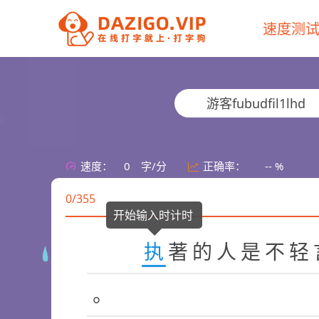
速度测
游客fubudfil1lhd
速度：
0
字/分
正确率：
-- %
0/355
开始输入时计时
执
著
的
人
是
不
轻
。