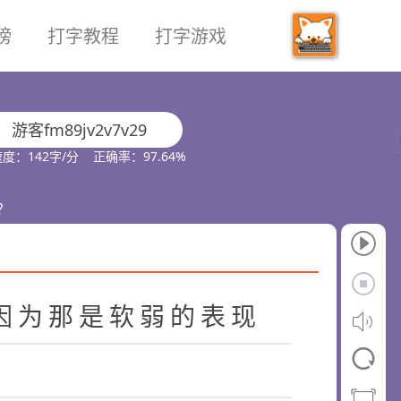
榜
打字教程
打字游戏
游客fm89jv2v7v29
度：142字/分 正确率：97.64%
？
因
为
那
是
软
弱
的
表
现