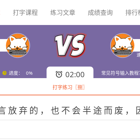
试
打字课程
练习文章
成绩查询
排行
速
02:00
进度：
0%
常见符号输入教程
打字练习〖捌〗
言
放
弃
的
，
也
不
会
半
途
而
废
，