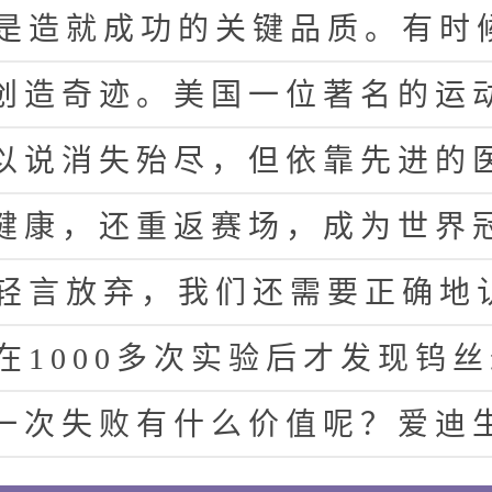
是
造
就
成
功
的
关
键
品
质
。
有
时
创
造
奇
迹
。
美
国
一
位
著
名
的
运
以
说
消
失
殆
尽
，
但
依
靠
先
进
的
健
康
，
还
重
返
赛
场
，
成
为
世
界
轻
言
放
弃
，
我
们
还
需
要
正
确
地
在
1
0
0
0
多
次
实
验
后
才
发
现
钨
丝
一
次
失
败
有
什
么
价
值
呢
？
爱
迪
0
0
0
多
种
不
适
合
做
灯
丝
的
材
料