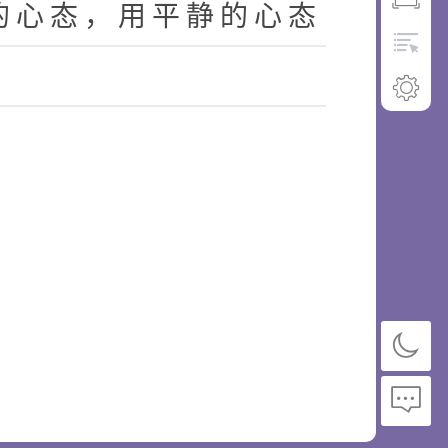
的
心
态
，
用
平
静
的
心
态