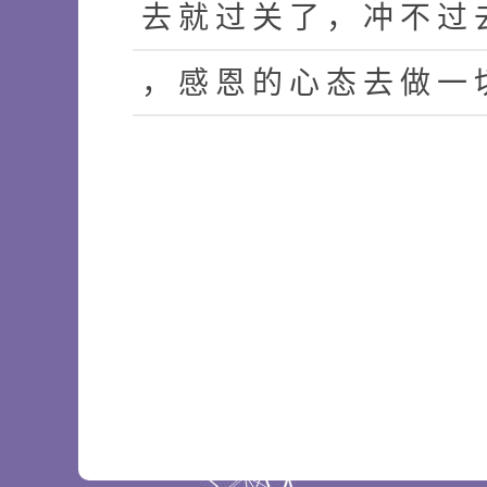
去
就
过
关
了
，
冲
不
过
，
感
恩
的
心
态
去
做
一