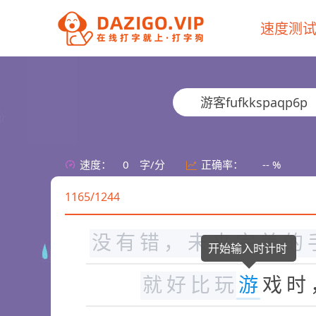
速度测
的
生
活
。
看
不
到
前
面
助
，
这
就
是
人
所
应
对
游客fufkkspaqp6p
是
黎
明
前
最
黑
暗
的
时
在
困
难
面
前
或
许
就
是
速度：
0
字/分
正确率：
-- %
1165/1244
对
你
前
面
的
问
题
，
态
没
有
错
，
未
来
完
美
的
开始输入时计时
就
好
比
玩
游
戏
时