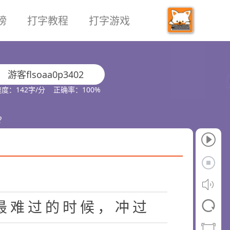
榜
打字教程
打字游戏
对
生
活
感
到
了
恐
惧
和
无
去
，
也
许
你
此
刻
应
对
就
游客flsoaa0p3402
有
什
么
样
的
生
活
方
式
，
度：142字/分 正确率：100%
你
用
什
么
样
的
态
度
去
应
？
人
生
和
未
来
，
相
信
自
我
最
难
过
的
时
候
，
冲
过