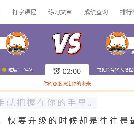
试
打字课程
练习文章
成绩查询
排行
的
的
路
在
那
里
！
有
时
候
自
我
都
的
选
择
，
你
必
须
鼓
起
勇
气
走
下
候
，
你
选
择
什
么
样
的
生
活
就
具
速
机
遇
最
容
易
出
先
的
时
候
，
就
看
02:00
进度：
94%
常见符号输入教程
你的态度决定你的未来
度
决
定
一
切
，
自
我
决
定
自
我
的
手
就
把
握
在
你
的
手
里
。
，
快
要
升
级
的
时
候
却
是
往
往
是