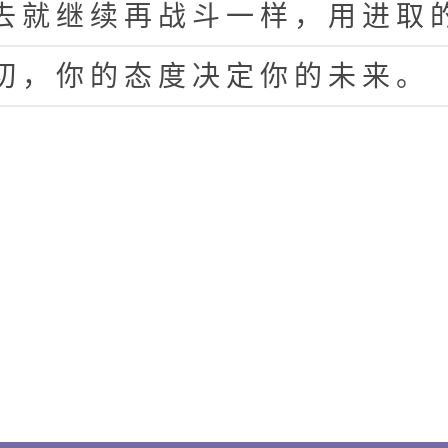
去
就
继
续
再
战
斗
一
样
，
用
进
取
切
，
你
的
态
度
决
定
你
的
未
来
。