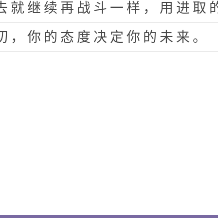
去
就
继
续
再
战
斗
一
样
，
用
进
取
切
，
你
的
态
度
决
定
你
的
未
来
。