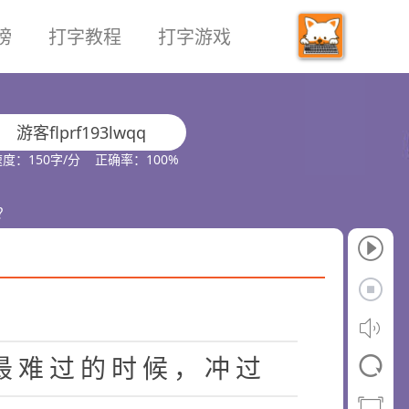
榜
打字教程
打字游戏
对
生
活
感
到
了
恐
惧
和
无
去
，
也
许
你
此
刻
应
对
就
游客flprf193lwqq
有
什
么
样
的
生
活
方
式
，
度：150字/分 正确率：100%
你
用
什
么
样
的
态
度
去
应
？
人
生
和
未
来
，
相
信
自
我
最
难
过
的
时
候
，
冲
过