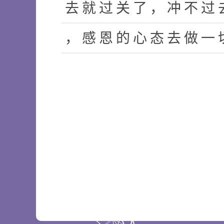
去
就
过
关
了
，
冲
不
过
，
感
恩
的
心
态
去
做
一