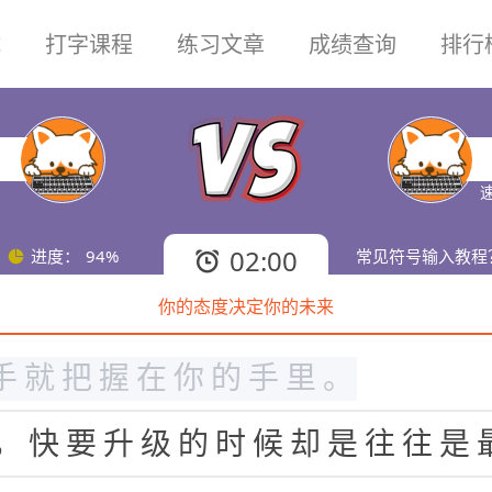
试
打字课程
练习文章
成绩查询
排行
的
的
路
在
那
里
！
有
时
候
自
我
都
的
选
择
，
你
必
须
鼓
起
勇
气
走
下
候
，
你
选
择
什
么
样
的
生
活
就
具
速
机
遇
最
容
易
出
先
的
时
候
，
就
看
02:00
进度：
94%
常见符号输入教程
你的态度决定你的未来
度
决
定
一
切
，
自
我
决
定
自
我
的
手
就
把
握
在
你
的
手
里
。
，
快
要
升
级
的
时
候
却
是
往
往
是