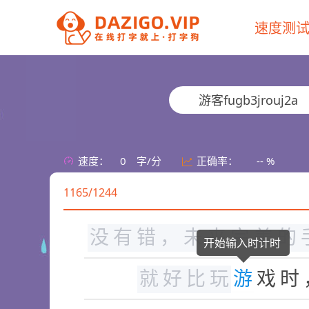
速度测
的
生
活
。
看
不
到
前
面
助
，
这
就
是
人
所
应
对
游客fugb3jrouj2a
是
黎
明
前
最
黑
暗
的
时
在
困
难
面
前
或
许
就
是
速度：
0
字/分
正确率：
-- %
1165/1244
对
你
前
面
的
问
题
，
态
没
有
错
，
未
来
完
美
的
开始输入时计时
就
好
比
玩
游
戏
时