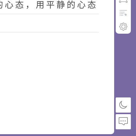
的
心
态
，
用
平
静
的
心
态