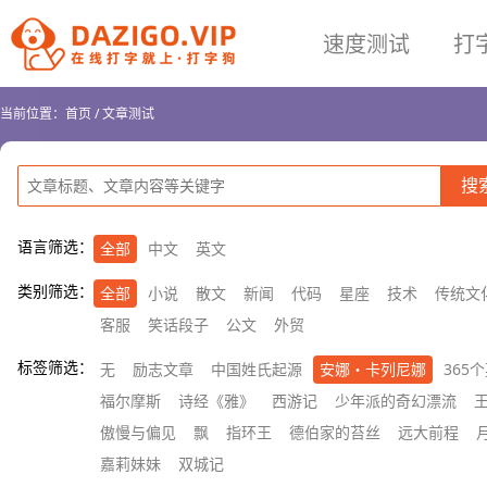
速度测试
打
当前位置：
首页
/
文章测试
语言筛选：
全部
中文
英文
类别筛选：
全部
小说
散文
新闻
代码
星座
技术
传统文
客服
笑话段子
公文
外贸
标签筛选：
无
励志文章
中国姓氏起源
安娜・卡列尼娜
365
福尔摩斯
诗经《雅》
西游记
少年派的奇幻漂流
傲慢与偏见
飘
指环王
德伯家的苔丝
远大前程
嘉莉妹妹
双城记