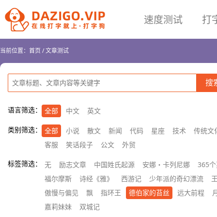
速度测试
打
当前位置：
首页
/
文章测试
语言筛选：
全部
中文
英文
类别筛选：
全部
小说
散文
新闻
代码
星座
技术
传统文
客服
笑话段子
公文
外贸
标签筛选：
无
励志文章
中国姓氏起源
安娜・卡列尼娜
365
福尔摩斯
诗经《雅》
西游记
少年派的奇幻漂流
傲慢与偏见
飘
指环王
德伯家的苔丝
远大前程
嘉莉妹妹
双城记