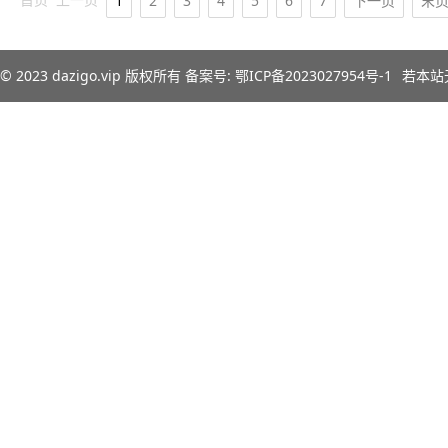
1
2
3
4
5
6
7
下一页
末
© 2023
dazigo.vip
版权所有 备案号:
鄂ICP备2023027954号-1
若本站