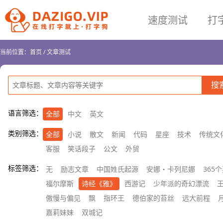
速度测试
打
当前位置：
首页
/
文章测试
语言筛选：
全部
中文
英文
类别筛选：
全部
小说
散文
新闻
代码
星座
技术
传统文
客服
笑话段子
公文
外贸
标签筛选：
无
励志文章
中国姓氏起源
安娜・卡列尼娜
365
福尔摩斯
诗经《雅》
西游记
少年派的奇幻漂流
傲慢与偏见
飘
指环王
德伯家的苔丝
远大前程
嘉莉妹妹
双城记